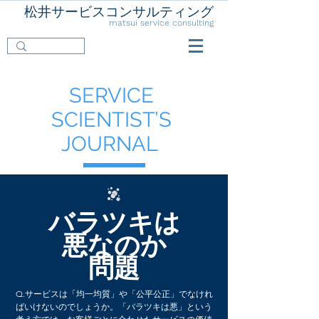
松井サービスコンサルティング
matsui service consulting
SERVICE
SCIENTIST’S
JOURNAL
バラツキは
悪なのか
​問題
Q.サービスは「均一均質」や「公平公正」でなけれ
ばいけないのでしょうか。「バラツキは悪」という