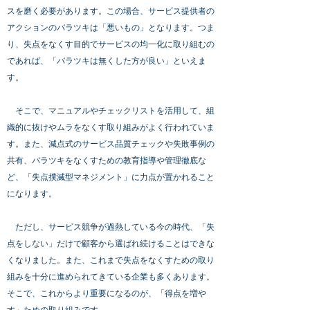
スを磨く必要があります。この場合、サービス提供者の
アクションのバラツキは「悪いもの」となります。つま
り、失点をなくす目的でサービスの均一化に取り組むの
であれば、「バラツキは無くした方が良い」といえま
す。
そこで、マニュアルやチェックリストを活用して、組
織的に抜けやムラをなくす取り組みがよく行われていま
す。また、減点式のサービス品質チェックや失敗事例の
共有、バラツキをなくすための教育指導や管理徹底な
ど、「失点撲滅型マネジメント」に力点が置かれること
になります。
ただし、サービス競争が過熱している今の時代、「失
点をしない」だけで顧客から選ばれ続けることはできな
くなりました。また、これまで失点をなくすための取り
組みを十分に進められてきている企業も多くあります。
そこで、これからより重要になるのが、「得点を増や
す」ための取り組みです。