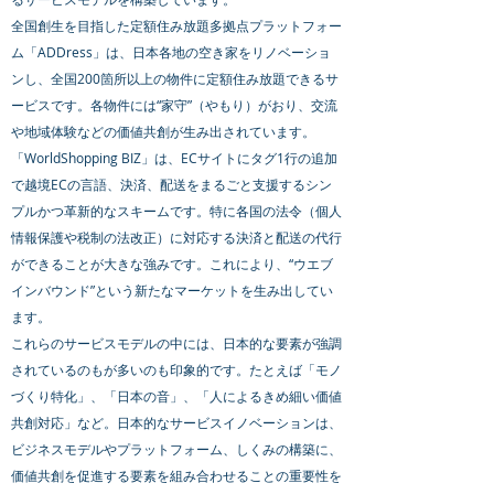
全国創生を目指した定額住み放題多拠点プラットフォー
ム「ADDress」は、日本各地の空き家をリノベーショ
ンし、全国200箇所以上の物件に定額住み放題できるサ
ービスです。各物件には“家守”（やもり）がおり、交流
や地域体験などの価値共創が生み出されています。
「WorldShopping BIZ」は、ECサイトにタグ1行の追加
で越境ECの言語、決済、配送をまるごと支援するシン
プルかつ革新的なスキームです。特に各国の法令（個人
情報保護や税制の法改正）に対応する決済と配送の代行
ができることが大きな強みです。これにより、“ウエブ
インバウンド”という新たなマーケットを生み出してい
ます。
これらのサービスモデルの中には、日本的な要素が強調
されているのもが多いのも印象的です。たとえば「モノ
づくり特化」、「日本の音」、「人によるきめ細い価値
共創対応」など。日本的なサービスイノベーションは、
ビジネスモデルやプラットフォーム、しくみの構築に、
価値共創を促進する要素を組み合わせることの重要性を