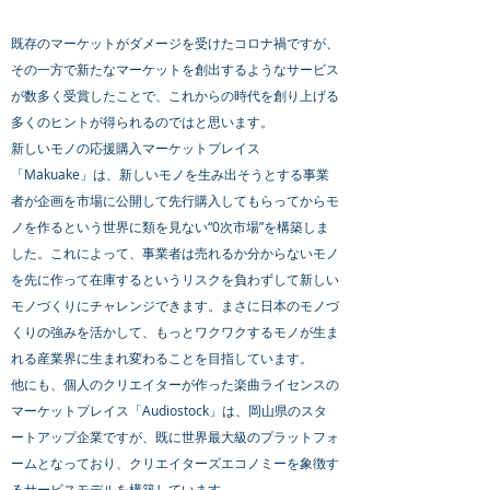
既存のマーケットがダメージを受けたコロナ禍ですが、
その一方で新たなマーケットを創出するようなサービス
が数多く受賞したことで、これからの時代を創り上げる
多くのヒントが得られるのではと思います。
新しいモノの応援購入マーケットプレイス
「Makuake」は、新しいモノを生み出そうとする事業
者が企画を市場に公開して先行購入してもらってからモ
ノを作るという世界に類を見ない“0次市場”を構築しま
した。これによって、事業者は売れるか分からないモノ
を先に作って在庫するというリスクを負わずして新しい
モノづくりにチャレンジできます。まさに日本のモノづ
くりの強みを活かして、もっとワクワクするモノが生ま
れる産業界に生まれ変わることを目指しています。
他にも、個人のクリエイターが作った楽曲ライセンスの
マーケットプレイス「Audiostock」は、岡山県のスタ
ートアップ企業ですが、既に世界最大級のプラットフォ
ームとなっており、クリエイターズエコノミーを象徴す
るサービスモデルを構築しています。