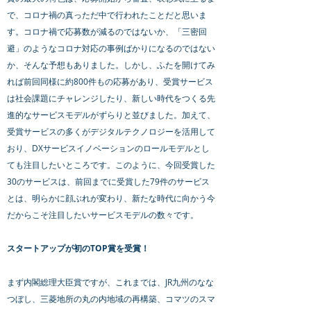
で、コロナ禍の真っただ中で行われたことだと思いま
す。コロナ禍で応募数が減るのではないか、「三密回
避」のようなコロナ対応の事例ばかりになるのではない
か、そんな予想もありました。しかし、ふたを開けてみ
れば前回同様に約800件もの応募があり、受賞サービス
は社会課題にチャレンジしたり、新しい時代をつくる先
進的なサービスモデルがずらりと並びました。加えて、
受賞サービスの多くがデジタルテクノロジーを活用して
おり、DXサービスイノベーションのロールモデルとし
ても注目したいところです。このように、今回受賞した
30のサービスは、前回までに受賞した79件のサービス
とは、明らかに顔ぶれが変わり、新たな時代に向かう今
だからこそ注目したいサービスモデルの数々です。
スタートアップが初のTOP賞を受賞！
まず内閣総理大臣賞ですが、これまでは、JR九州のなな
つぼし、三菱地所の丸の内地域の再構築、コマツのスマ