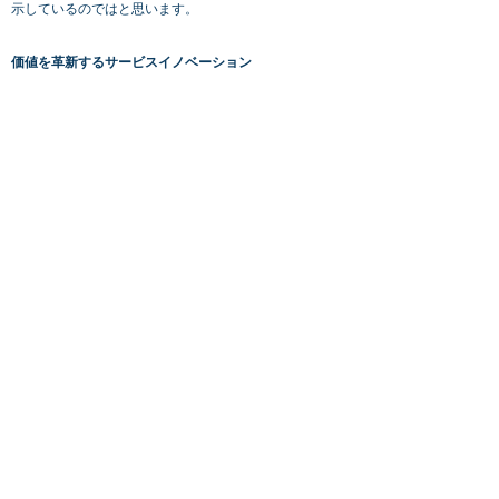
示しているのではと思います。
価値を革新するサービスイノベーション
これまでにない新しいサービスやスタートアップが目
立ってはいますが、コロナ禍だからこそ、従来のサービ
スの価値をガラリと革新したり、大きく進化させたサー
ビスにも、非常に興味深いものがたくさんあります。
たとえば、保険の概念を超えて新たな価値を生み出す
住友生命の「Vitality」。これは、生命保険に“健康増進
プログラム”を組み込むことで、日々の運動や健康診断
などの健康増進アクションをポイント評価し、獲得ポイ
ントに応じた“保険料の変動”や“特典(リワード)”を得るこ
とができるものです。顧客の健康増進のプロセスを共創
することで、従来“リスクに備える”ものであった保険
を、“リスクを減らす”行動変容を促すものへと、価値を
革新しているサービスです。
他にも、実社会をデータ化する人流ビッグデータのプラ
ットフォーム「Beacon Bank」や、モバイルバッテリ