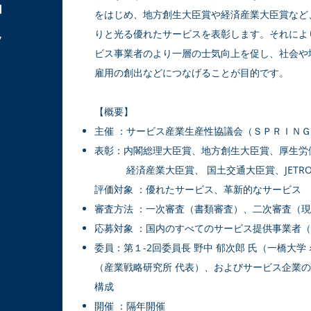
賞
をはじめ、地方創生大臣賞や経済産業大臣賞など
りと光る優れたサービスを表彰します。それによ
ビス事業者のより一層の士気向上を促し、社会や
雇用の創出などにつなげることが目的です。
【概要】
主催 ：サービス産業生産性協議会（ＳＰＲＩＮＧ
表彰：内閣総理大臣賞、地方創生大臣賞、厚生労
経済産業大臣賞、 国土交通大臣賞、JETRO
評価対象 ：優れたサービス、革新的なサービス
審査方法 ：一次審査（書類審査）、二次審査（
応募対象 ：国内のすべてのサービス提供事業者
委員：第１-2回委員長 野中 郁次郎 氏（一橋大学
（産業戦略研究所 代表）、およびサービス企業
構成
開催 ：隔年開催